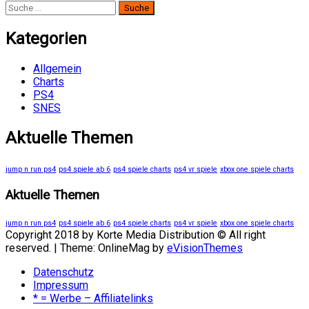
Suche
nach:
Kategorien
Allgemein
Charts
PS4
SNES
Aktuelle Themen
jump n run ps4
ps4 spiele ab 6
ps4 spiele charts
ps4 vr spiele
xbox one spiele charts
Aktuelle Themen
jump n run ps4
ps4 spiele ab 6
ps4 spiele charts
ps4 vr spiele
xbox one spiele charts
Copyright 2018 by Korte Media Distribution © All right
reserved.
|
Theme: OnlineMag by
eVisionThemes
Datenschutz
Impressum
* = Werbe – Affiliatelinks