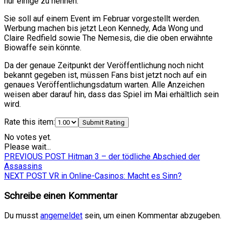
nur einige zu nennen.
Sie soll auf einem Event im Februar vorgestellt werden.
Werbung machen bis jetzt Leon Kennedy, Ada Wong und
Claire Redfield sowie The Nemesis, die die oben erwähnte
Biowaffe sein könnte.
Da der genaue Zeitpunkt der Veröffentlichung noch nicht
bekannt gegeben ist, müssen Fans bist jetzt noch auf ein
genaues Veröffentlichungsdatum warten. Alle Anzeichen
weisen aber darauf hin, dass das Spiel im Mai erhältlich sein
wird.
Rate this item:
Submit Rating
No votes yet.
Please wait...
Beitrags-
Previous
PREVIOUS POST
Hitman 3 – der tödliche Abschied der
post:
Assassins
Navigation
Next
NEXT POST
VR in Online-Casinos: Macht es Sinn?
post:
Schreibe einen Kommentar
Du musst
angemeldet
sein, um einen Kommentar abzugeben.