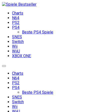
Skip
to
Spiele Bestseller
Die besten Games für alle Systeme
Charts
content
N64
PS2
PS4
Beste PS4 Spiele
SNES
Switch
Wii
WiiU
XBOX ONE
Charts
N64
PS2
PS4
Beste PS4 Spiele
SNES
Switch
Wii
WiiU